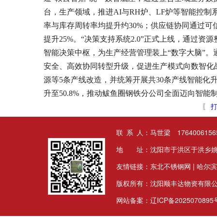
台，生产领域，推进AI与RH炉、LF炉等智能控
率与库存周转率均提升约30%；供应链协同通过可
提升25%。“决策支持系统2.0”正式上线，通过
智能决策中枢，为生产经营管理装上“数字大脑”
安全、高效协同转型升级，促进生产模式向数智化战
源等5条产线改造，并统筹开展共30条产线智能化升
升至50.8%，推动鲅鱼圈钢铁分公司全面迈向智能制造
〖
打
联 系 人：马世梁 17640061565
地 址：沈阳市于洪区于洪乡姚
友情链接：
东北不锈钢网
|
哈尔滨
版权所有：沈阳顺丰达物资有限
网站备案：
辽ICP备2025070895