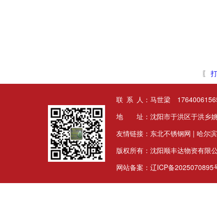
〖
打
联 系 人：马世梁 17640061565
地 址：沈阳市于洪区于洪乡姚
友情链接：
东北不锈钢网
|
哈尔滨
版权所有：沈阳顺丰达物资有限
网站备案：
辽ICP备2025070895