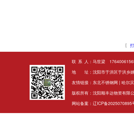
〖
打
联 系 人：马世梁 17640061565
地 址：沈阳市于洪区于洪乡姚
友情链接：
东北不锈钢网
|
哈尔滨
版权所有：沈阳顺丰达物资有限
网站备案：
辽ICP备2025070895