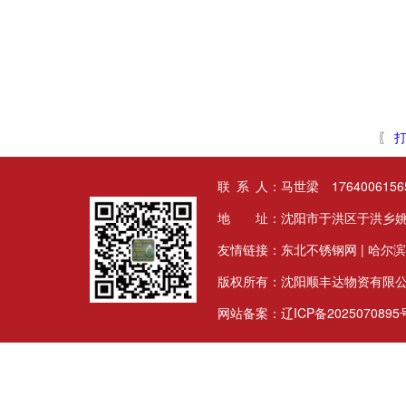
〖
打
联 系 人：马世梁 17640061565
地 址：沈阳市于洪区于洪乡姚
友情链接：
东北不锈钢网
|
哈尔滨
版权所有：沈阳顺丰达物资有限
网站备案：
辽ICP备2025070895